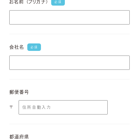
お名前
（フリガナ）
必須
会社名
必須
郵便番号
〒
都道府県